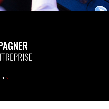
PAGNER
NTREPRISE
ion