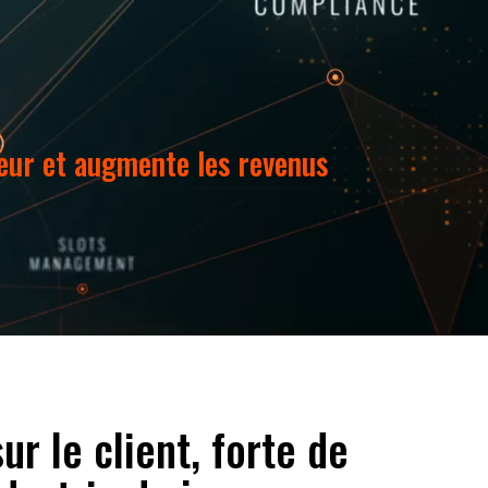
ueur et augmente les revenus
r le client, forte de